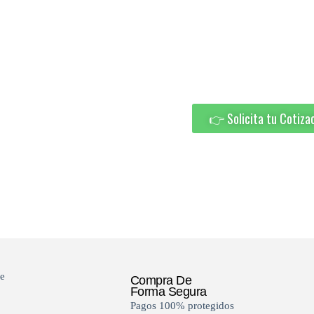
OFICINA
Diseño moderno, funcionali
espacios de trabajo.
👉 Solicita tu Cotiza
e
Compra De
Forma Segura
Pagos 100% protegidos