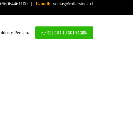
+56964461100 |
E-mail:
ventas@rollerstock.cl
👉 SOLICITA TU COTIZACIÓN
oldos y Persianas
Mallas de Seguridad
Servicio Técnico
S ROLLER
IDEAL PARA