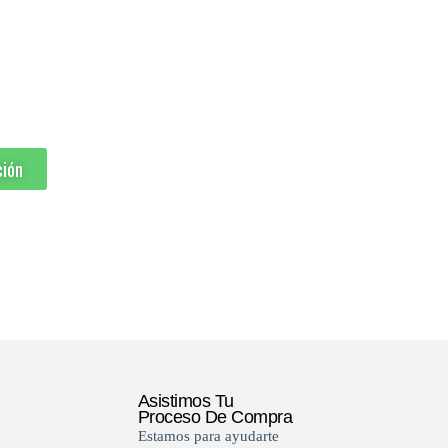
S Y EMPRESAS
dad y control solar eficiente para oficinas y
ción
Asistimos Tu
Proceso De Compra
Estamos para ayudarte