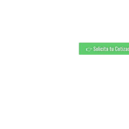
CORTINA
Reparamos, mantenemos y
tus cortinas roller.
👉 Solicita tu Cotiza