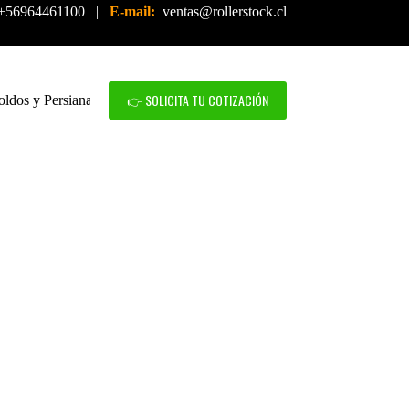
+56964461100 |
E-mail:
ventas@rollerstock.cl
👉 SOLICITA TU COTIZACIÓN
oldos y Persianas
Mallas de Seguridad
Servicio Técnico
IÓN Y
IÓN DE