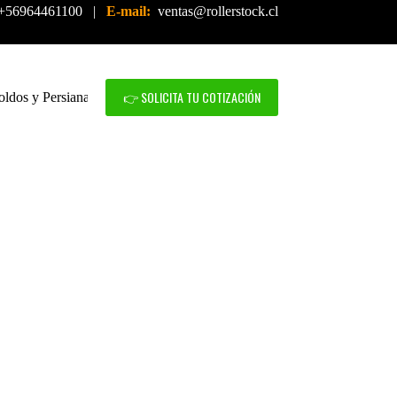
+56964461100 |
E-mail:
ventas@rollerstock.cl
👉 SOLICITA TU COTIZACIÓN
oldos y Persianas
Mallas de Seguridad
Servicio Técnico